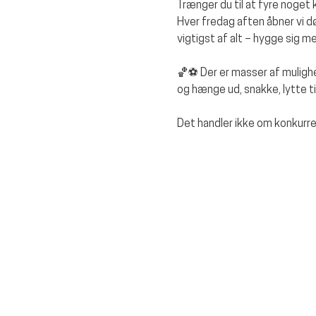
Trænger du til at fyre noget 
Hver fredag aften åbner vi døre
vigtigst af alt – hygge sig 
🏀⚽ Der er masser af mulighe
og hænge ud, snakke, lytte t
Det handler ikke om konkurr