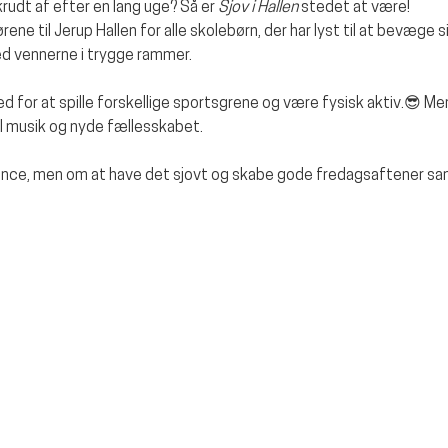
krudt af efter en lang uge? Så er 
Sjov i Hallen
 stedet at være!
ne til Jerup Hallen for alle skolebørn, der har lyst til at bevæge sig
med vennerne i trygge rammer.
d for at spille forskellige sportsgrene og være fysisk aktiv.😎 
il musik og nyde fællesskabet.
ence, men om at have det sjovt og skabe gode fredagsaftener s