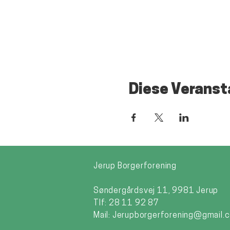
Diese Veranst
Jerup Borgerforening
Søndergårdsvej 11, 9981 Jerup
Tlf: 28 11 92 87
Mail:
Jerupborgerforening@gmail.