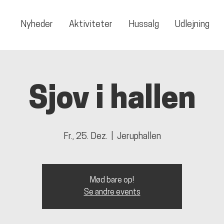
Nyheder
Aktiviteter
Hussalg
Udlejning
Sjov i hallen
Fr., 25. Dez.
  |  
Jeruphallen
Mød bare op!
Se andre events