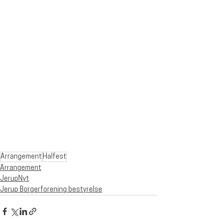
Arrangement
Halfest
Arrangement
JerupNyt
Jerup Borgerforening bestyrelse