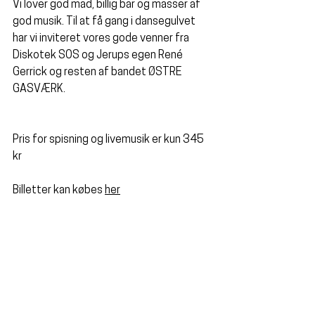
Vi lover god mad, billig bar og masser af 
god musik. Til at få gang i dansegulvet 
har vi inviteret vores gode venner fra 
Diskotek SOS og Jerups egen René 
Gerrick og resten af bandet 
ØSTRE 
GASVÆRK
.
Pris for spisning og livemusik er kun 345 
kr
Billetter kan købes 
her