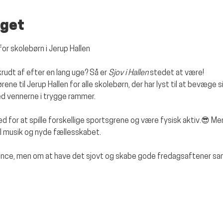
get
for skolebørn i Jerup Hallen
krudt af efter en lang uge? Så er 
Sjov i Hallen
 stedet at være!
ne til Jerup Hallen for alle skolebørn, der har lyst til at bevæge sig
med vennerne i trygge rammer.
d for at spille forskellige sportsgrene og være fysisk aktiv.😎 
il musik og nyde fællesskabet.
ence, men om at have det sjovt og skabe gode fredagsaftener s