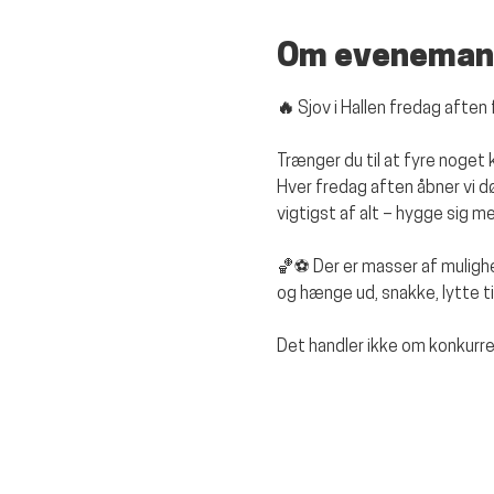
Om eveneman
🔥 Sjov i Hallen fredag aften 
Trænger du til at fyre noget 
Hver fredag aften åbner vi døre
vigtigst af alt – hygge sig 
🏀⚽ Der er masser af mulighe
og hænge ud, snakke, lytte t
Det handler ikke om konkurr