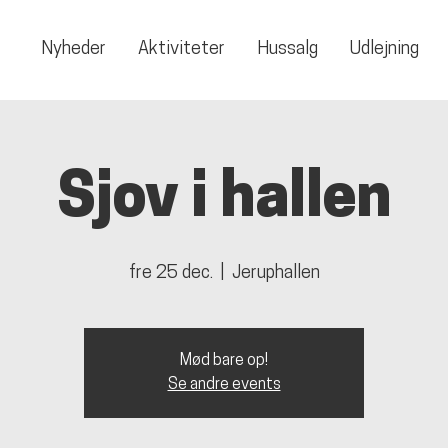
Nyheder
Aktiviteter
Hussalg
Udlejning
Sjov i hallen
fre 25 dec.
  |  
Jeruphallen
Mød bare op!
Se andre events