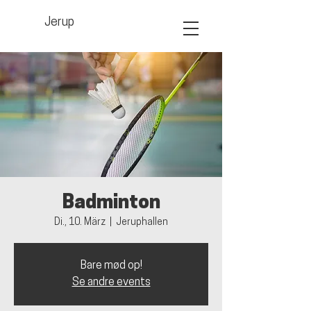
Jerup
Badminton
Di., 10. März
  |  
Jeruphallen
Bare mød op!
Se andre events