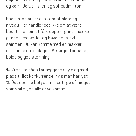
højtideligt? Så tag ketcheren under armen 
og kom i Jerup Hallen og spil badminton!
Badminton er for alle uanset alder og 
niveau. Her handler det ikke om at være 
bedst, men om at få kroppen i gang, mærke 
glæden ved spillet og have det sjovt 
sammen. Du kan komme med en makker 
eller finde en på dagen. Vi sørger for baner, 
bolde og god stemning.
🏸 Vi spiller både for hyggens skyld og med 
plads til lidt konkurrence, hvis man har lyst.
🤝 Det sociale betyder mindst lige så meget 
som spillet, og alle er velkomne!
Diese Veranstaltung teilen