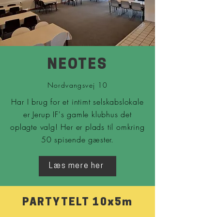
NEOTES
Nordvangsvej 10
Har I brug for et intimt selskabslokale
er Jerup IF's gamle klubhus det
oplagte valg! Her er plads til omkring
50 spisende gæster.
Læs mere her
PARTYTELT 10x5m