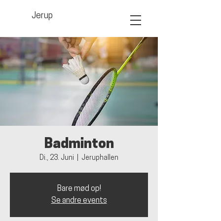
Jerup
Badminton
Di., 23. Juni
  |  
Jeruphallen
Bare mød op!
Se andre events