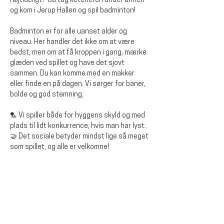
højtideligt? Så tag ketcheren under armen 
og kom i Jerup Hallen og spil badminton!
Badminton er for alle uanset alder og 
niveau. Her handler det ikke om at være 
bedst, men om at få kroppen i gang, mærke 
glæden ved spillet og have det sjovt 
sammen. Du kan komme med en makker 
eller finde en på dagen. Vi sørger for baner, 
bolde og god stemning.
🏸 Vi spiller både for hyggens skyld og med 
plads til lidt konkurrence, hvis man har lyst.
🤝 Det sociale betyder mindst lige så meget 
som spillet, og alle er velkomne!
Diese Veranstaltung teilen