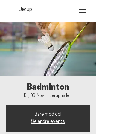
Jerup
Badminton
Di., 03. Nov.
  |  
Jeruphallen
Bare mød op!
Se andre events