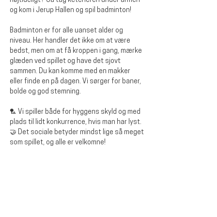
højtideligt? Så tag ketcheren under armen 
og kom i Jerup Hallen og spil badminton!
Badminton er for alle uanset alder og 
niveau. Her handler det ikke om at være 
bedst, men om at få kroppen i gang, mærke 
glæden ved spillet og have det sjovt 
sammen. Du kan komme med en makker 
eller finde en på dagen. Vi sørger for baner, 
bolde og god stemning.
🏸 Vi spiller både for hyggens skyld og med 
plads til lidt konkurrence, hvis man har lyst.
🤝 Det sociale betyder mindst lige så meget 
som spillet, og alle er velkomne!
Diese Veranstaltung teilen