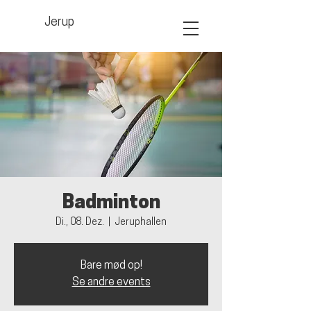
Jerup
Badminton
Di., 08. Dez.
  |  
Jeruphallen
Bare mød op!
Se andre events