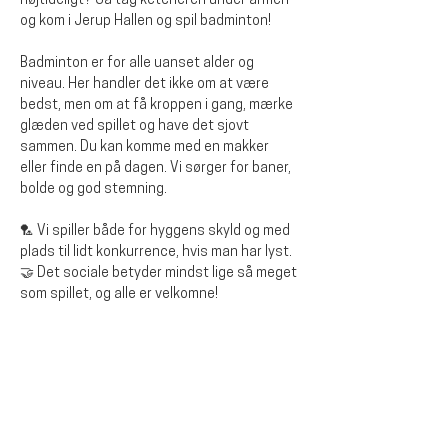
højtideligt? Så tag ketcheren under armen 
og kom i Jerup Hallen og spil badminton!
Badminton er for alle uanset alder og 
niveau. Her handler det ikke om at være 
bedst, men om at få kroppen i gang, mærke 
glæden ved spillet og have det sjovt 
sammen. Du kan komme med en makker 
eller finde en på dagen. Vi sørger for baner, 
bolde og god stemning.
🏸 Vi spiller både for hyggens skyld og med 
plads til lidt konkurrence, hvis man har lyst.
🤝 Det sociale betyder mindst lige så meget 
som spillet, og alle er velkomne!
Diese Veranstaltung teilen