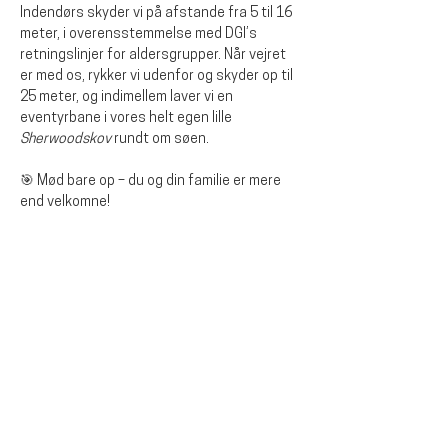
Indendørs skyder vi på afstande fra 5 til 16 
meter, i overensstemmelse med DGI’s 
retningslinjer for aldersgrupper. Når vejret 
er med os, rykker vi udenfor og skyder op til 
25 meter, og indimellem laver vi en 
eventyrbane i vores helt egen lille 
Sherwoodskov
 rundt om søen.
🎯 Mød bare op – du og din familie er mere 
end velkomne!
Diese Veranstaltung teilen