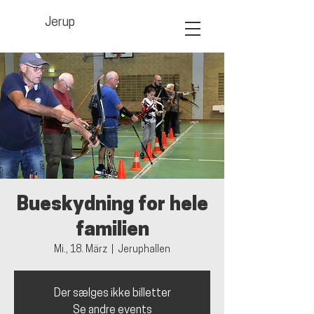
Jerup
Bueskydning for hele
familien
Mi., 18. März
  |  
Jeruphallen
Der sælges ikke billetter
Se andre events