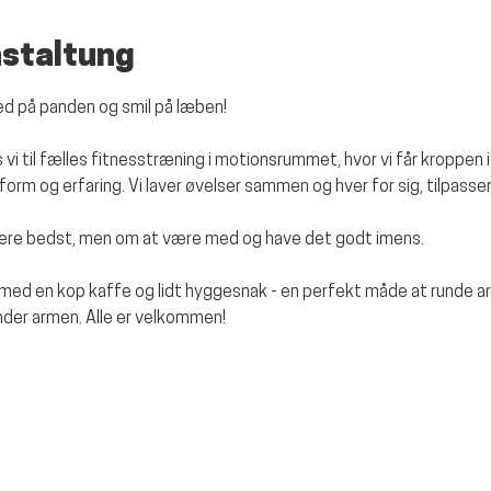
nstaltung
d på panden og smil på læben!
i til fælles fitnesstræning i motionsrummet, hvor vi får kroppen i
 form og erfaring. Vi laver øvelser sammen og hver for sig, tilpasse
være bedst, men om at være med og have det godt imens. 
f med en kop kaffe og lidt hyggesnak - en perfekt måde at runde a
under armen. Alle er velkommen!