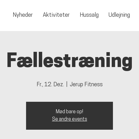
Nyheder
Aktiviteter
Hussalg
Udlejning
Fællestræning
Fr., 12. Dez.
  |  
Jerup Fitness
Mød bare op!
Se andre events