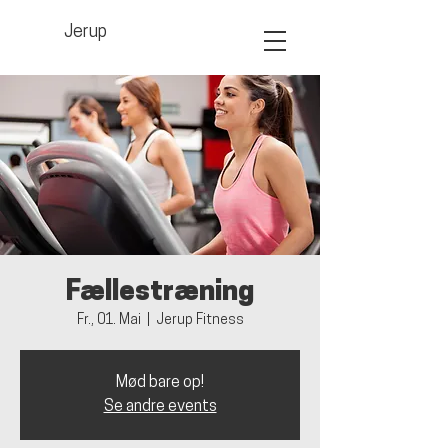
Jerup
Fællestræning
Fr., 01. Mai
  |  
Jerup Fitness
Mød bare op!
Se andre events