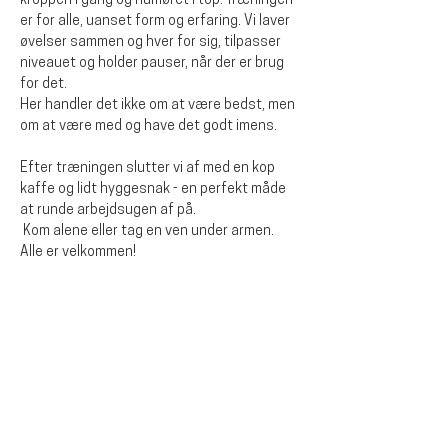
kroppen i gang og humøret i top. Træningen 
er for alle, uanset form og erfaring. Vi laver 
øvelser sammen og hver for sig, tilpasser 
niveauet og holder pauser, når der er brug 
for det.
Her handler det ikke om at være bedst, men 
om at være med og have det godt imens. 
Efter træningen slutter vi af med en kop 
kaffe og lidt hyggesnak - en perfekt måde 
at runde arbejdsugen af på.
 Kom alene eller tag en ven under armen. 
Alle er velkommen!
Diese Veranstaltung teilen