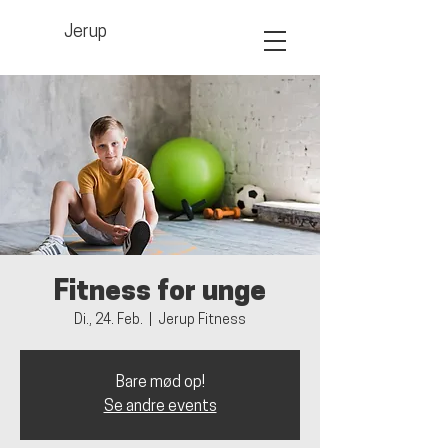
Jerup
Fitness for unge
Di., 24. Feb.
  |  
Jerup Fitness
Bare mød op!
Se andre events