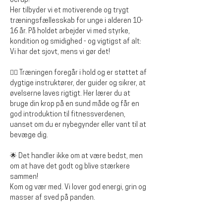
Jerup!
Her tilbyder vi et motiverende og trygt 
træningsfællesskab for unge i alderen 10-
16 år. På holdet arbejder vi med styrke, 
kondition og smidighed - og vigtigst af alt: 
Vi har det sjovt, mens vi gør det!
🏋️‍♂️ Træningen foregår i hold og er støttet af 
dygtige instruktører, der guider og sikrer, at 
øvelserne laves rigtigt. Her lærer du at 
bruge din krop på en sund måde og får en 
god introduktion til fitnessverdenen, 
uanset om du er nybegynder eller vant til at 
bevæge dig.
🌟 Det handler ikke om at være bedst, men 
om at have det godt og blive stærkere 
sammen!
Kom og vær med. Vi lover god energi, grin og 
masser af sved på panden.