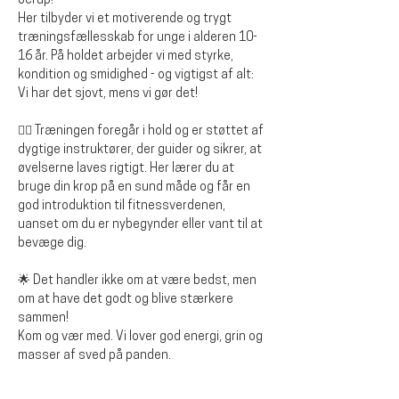
Jerup!
Her tilbyder vi et motiverende og trygt 
træningsfællesskab for unge i alderen 10-
16 år. På holdet arbejder vi med styrke, 
kondition og smidighed - og vigtigst af alt: 
Vi har det sjovt, mens vi gør det!
🏋️‍♂️ Træningen foregår i hold og er støttet af 
dygtige instruktører, der guider og sikrer, at 
øvelserne laves rigtigt. Her lærer du at 
bruge din krop på en sund måde og får en 
god introduktion til fitnessverdenen, 
uanset om du er nybegynder eller vant til at 
bevæge dig.
🌟 Det handler ikke om at være bedst, men 
om at have det godt og blive stærkere 
sammen!
Kom og vær med. Vi lover god energi, grin og 
masser af sved på panden.