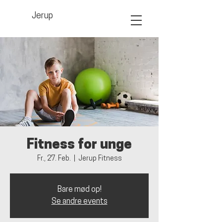
Jerup
Fitness for unge
Fr., 27. Feb.
  |  
Jerup Fitness
Bare mød op!
Se andre events