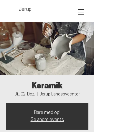
Jerup
Keramik
Di., 02. Dez.
  |  
Jerup Landsbycenter
Bare mød op!
Se andre events