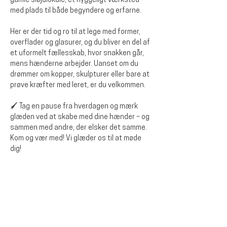
gamle sløjdlokale, et hyggeligt værksted 
med plads til både begyndere og erfarne.
Her er der tid og ro til at lege med former, 
overflader og glasurer, og du bliver en del af 
et uformelt fællesskab, hvor snakken går, 
mens hænderne arbejder. Uanset om du 
drømmer om kopper, skulpturer eller bare at 
prøve kræfter med leret, er du velkommen.
🖌️ Tag en pause fra hverdagen og mærk 
glæden ved at skabe med dine hænder – og 
sammen med andre, der elsker det samme.
Kom og vær med! Vi glæder os til at møde 
dig!
Diese Veranstaltung teilen