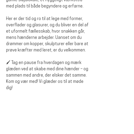
gamle sløjdlokale, et hyggeligt værksted 
med plads til både begyndere og erfarne.
Her er der tid og ro til at lege med former, 
overflader og glasurer, og du bliver en del af 
et uformelt fællesskab, hvor snakken går, 
mens hænderne arbejder. Uanset om du 
drømmer om kopper, skulpturer eller bare at 
prøve kræfter med leret, er du velkommen.
🖌️ Tag en pause fra hverdagen og mærk 
glæden ved at skabe med dine hænder – og 
sammen med andre, der elsker det samme.
Kom og vær med! Vi glæder os til at møde 
dig!
Diese Veranstaltung teilen