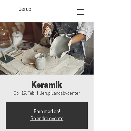
Jerup
Keramik
Do., 19. Feb.
  |  
Jerup Landsbycenter
Bare mød op!
Se andre events