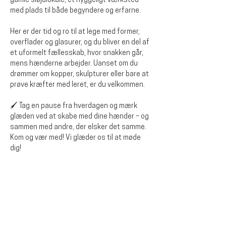
gamle sløjdlokale, et hyggeligt værksted 
med plads til både begyndere og erfarne.
Her er der tid og ro til at lege med former, 
overflader og glasurer, og du bliver en del af 
et uformelt fællesskab, hvor snakken går, 
mens hænderne arbejder. Uanset om du 
drømmer om kopper, skulpturer eller bare at 
prøve kræfter med leret, er du velkommen.
🖌️ Tag en pause fra hverdagen og mærk 
glæden ved at skabe med dine hænder – og 
sammen med andre, der elsker det samme.
Kom og vær med! Vi glæder os til at møde 
dig!
Diese Veranstaltung teilen