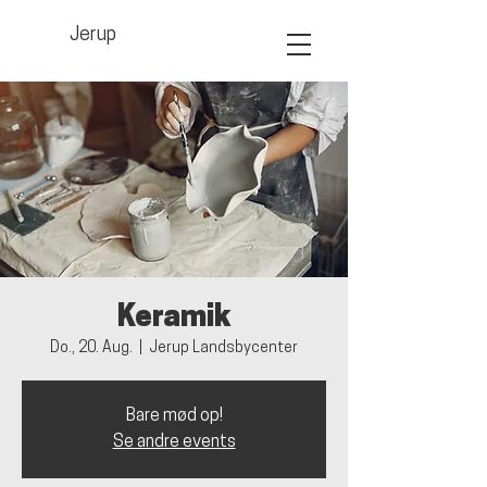
Jerup
Keramik
Do., 20. Aug.
  |  
Jerup Landsbycenter
Bare mød op!
Se andre events