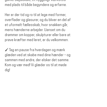
gamle sløjdlokale, et hyggeligt værksted 
med plads til både begyndere og erfarne.
Her er der tid og ro til at lege med former, 
overflader og glasurer, og du bliver en del af 
et uformelt fællesskab, hvor snakken går, 
mens hænderne arbejder. Uanset om du 
drømmer om kopper, skulpturer eller bare at 
prøve kræfter med leret, er du velkommen.
🖌️ Tag en pause fra hverdagen og mærk 
glæden ved at skabe med dine hænder – og 
sammen med andre, der elsker det samme.
Kom og vær med! Vi glæder os til at møde 
dig!
Diese Veranstaltung teilen