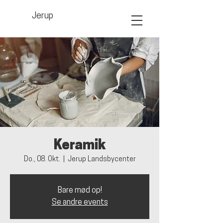
Jerup
Keramik
Do., 08. Okt.
  |  
Jerup Landsbycenter
Bare mød op!
Se andre events