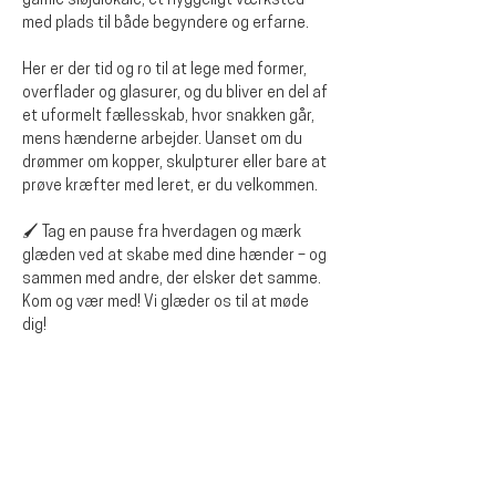
gamle sløjdlokale, et hyggeligt værksted 
med plads til både begyndere og erfarne.
Her er der tid og ro til at lege med former, 
overflader og glasurer, og du bliver en del af 
et uformelt fællesskab, hvor snakken går, 
mens hænderne arbejder. Uanset om du 
drømmer om kopper, skulpturer eller bare at 
prøve kræfter med leret, er du velkommen.
🖌️ Tag en pause fra hverdagen og mærk 
glæden ved at skabe med dine hænder – og 
sammen med andre, der elsker det samme.
Kom og vær med! Vi glæder os til at møde 
dig!
Diese Veranstaltung teilen