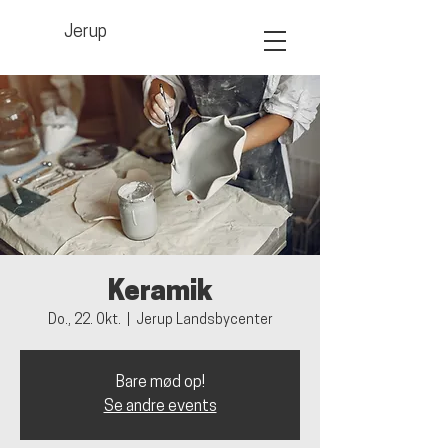
Jerup
Keramik
Do., 22. Okt.
  |  
Jerup Landsbycenter
Bare mød op!
Se andre events