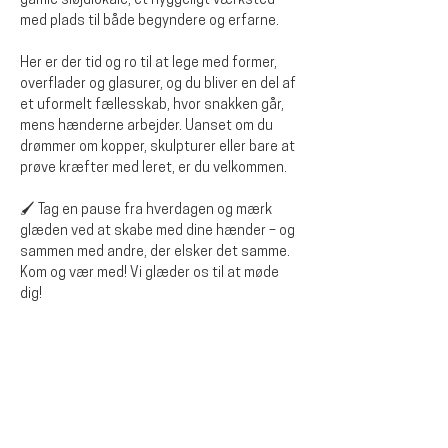
gamle sløjdlokale, et hyggeligt værksted 
med plads til både begyndere og erfarne.
Her er der tid og ro til at lege med former, 
overflader og glasurer, og du bliver en del af 
et uformelt fællesskab, hvor snakken går, 
mens hænderne arbejder. Uanset om du 
drømmer om kopper, skulpturer eller bare at 
prøve kræfter med leret, er du velkommen.
🖌️ Tag en pause fra hverdagen og mærk 
glæden ved at skabe med dine hænder – og 
sammen med andre, der elsker det samme.
Kom og vær med! Vi glæder os til at møde 
dig!
Diese Veranstaltung teilen