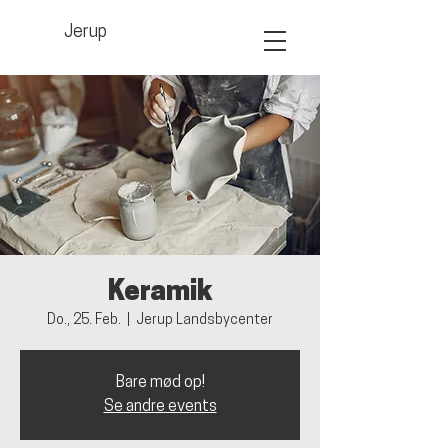
Jerup
Keramik
Do., 25. Feb.
  |  
Jerup Landsbycenter
Bare mød op!
Se andre events