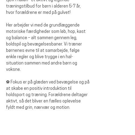
Sjov i Hallen
 - et aktivt og legende 
træningstilbud for børn i alderen 5-7 år, 
hvor forældrene er med på gulvet!
Her arbejder vi med de grundlæggende 
motoriske færdigheder som løb, hop, kast 
og balance – alt sammen gennem leg, 
boldspil og bevægelsesbaner. Vi træner 
børnenes evne til at samarbejde, følge 
enkle regler og blive trygge i en hal-
situation sammen med andre børn og 
voksne.
⚽ Fokus er på glæden ved bevægelse og på 
at skabe en positiv introduktion til 
holdsport og træning. Forældrene deltager 
aktivt, så det bliver en fælles oplevelse 
fyldt med grin, nærvær og motion.