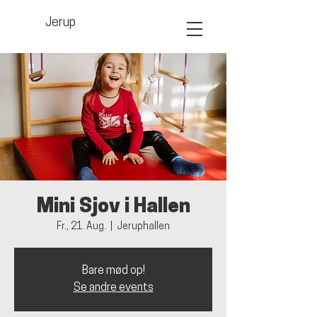
Jerup
Mini Sjov i Hallen
Fr., 21. Aug.
  |  
Jeruphallen
Bare mød op!
Se andre events