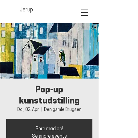
Jerup
Pop-up
kunstudstilling
Do., 02. Apr.
  |  
Den gamle Brugsen
Bare mød op!
Se andre events