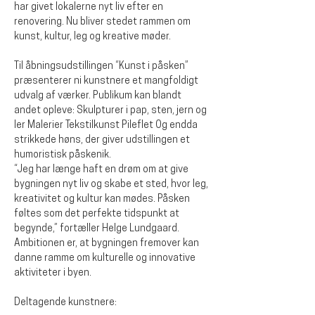
har givet lokalerne nyt liv efter en 
renovering. Nu bliver stedet rammen om 
kunst, kultur, leg og kreative møder.
Til åbningsudstillingen “Kunst i påsken” 
præsenterer ni kunstnere et mangfoldigt 
udvalg af værker. Publikum kan blandt 
andet opleve: Skulpturer i pap, sten, jern og 
ler Malerier Tekstilkunst Pileflet Og endda 
strikkede høns, der giver udstillingen et 
humoristisk påskenik.
“Jeg har længe haft en drøm om at give 
bygningen nyt liv og skabe et sted, hvor leg, 
kreativitet og kultur kan mødes. Påsken 
føltes som det perfekte tidspunkt at 
begynde,” fortæller Helge Lundgaard. 
Ambitionen er, at bygningen fremover kan 
danne ramme om kulturelle og innovative 
aktiviteter i byen.
Deltagende kunstnere: