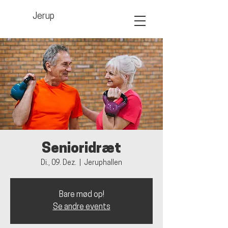
Jerup
Senioridræt
Di., 09. Dez.
  |  
Jeruphallen
Bare mød op!
Se andre events