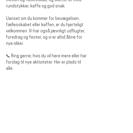
motion og fællesskab, og slutter af med 
rundstykker, kaffe og god snak. 
Uanset om du kommer for bevægelsen, 
fællesskabet eller kaffen, er du hjerteligt 
velkommen. Vi har også jævnligt udflugter, 
foredrag og fester, og vi er altid åbne for 
nye idéer.
📞 Ring gerne, hvis du vil høre mere eller har 
forslag til nye aktiviteter. Her er plads til 
alle.
Diese Veranstaltung teilen