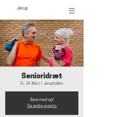
Jerup
Senioridræt
Di., 24. März
  |  
Jeruphallen
Bare mød op!
Se andre events