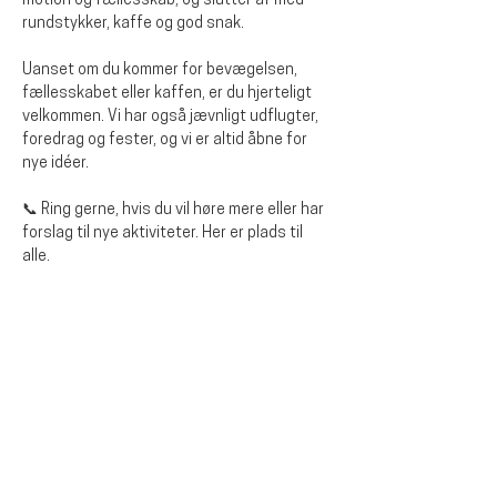
motion og fællesskab, og slutter af med 
rundstykker, kaffe og god snak. 
Uanset om du kommer for bevægelsen, 
fællesskabet eller kaffen, er du hjerteligt 
velkommen. Vi har også jævnligt udflugter, 
foredrag og fester, og vi er altid åbne for 
nye idéer.
📞 Ring gerne, hvis du vil høre mere eller har 
forslag til nye aktiviteter. Her er plads til 
alle.
Diese Veranstaltung teilen