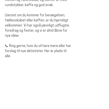
motion og fællesskab, og slutter af med 
rundstykker, kaffe og god snak. 
Uanset om du kommer for bevægelsen, 
fællesskabet eller kaffen, er du hjerteligt 
velkommen. Vi har også jævnligt udflugter, 
foredrag og fester, og vi er altid åbne for 
nye idéer.
📞 Ring gerne, hvis du vil høre mere eller har 
forslag til nye aktiviteter. Her er plads til 
alle.
Diese Veranstaltung teilen