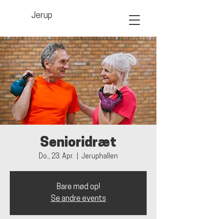
Jerup
Senioridræt
Do., 23. Apr.
  |  
Jeruphallen
Bare mød op!
Se andre events