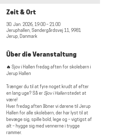
Zeit & Ort
30. Jan. 2026, 19:00 – 21:00
Jeruphallen, Søndergårdsvej 11, 9981
Jerup, Danmark
Über die Veranstaltung
🔥 Sjov i Hallen fredag aften for skolebørn i 
Jerup Hallen
Trænger du til at fyre noget krudt af efter 
en lang uge? Så er 
Sjov i Hallen
 stedet at 
være!
Hver fredag aften åbner vi dørene til Jerup 
Hallen for alle skolebørn, der har lyst til at 
bevæge sig, spille bold, lege og – vigtigst af 
alt – hygge sig med vennerne i trygge 
rammer.