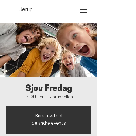
Jerup
Sjov Fredag
Fr., 30. Jan.
  |  
Jeruphallen
Bare mød op!
Se andre events