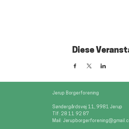
Diese Veranst
Jerup Borgerforening
Søndergårdsvej 11, 9981 Jerup
Tlf: 28 11 92 87
Mail:
Jerupborgerforening@gmail.