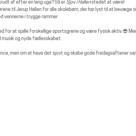
krudt af efter en lang uge? Så er 
Sjov i Hallen
 stedet at være!
ne til Jerup Hallen for alle skolebørn, der har lyst til at bevæge sig
med vennerne i trygge rammer.
d for at spille forskellige sportsgrene og være fysisk aktiv.😎 
il musik og nyde fællesskabet.
ence, men om at have det sjovt og skabe gode fredagsaftener s