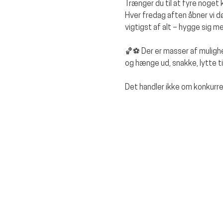
Trænger du til at fyre noget 
Hver fredag aften åbner vi døre
vigtigst af alt – hygge sig 
🏀⚽ Der er masser af mulighe
og hænge ud, snakke, lytte t
Det handler ikke om konkurr