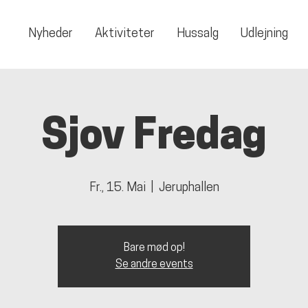
Nyheder
Aktiviteter
Hussalg
Udlejning
Sjov Fredag
Fr., 15. Mai
  |  
Jeruphallen
Bare mød op!
Se andre events