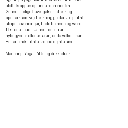
ugentlige yogahold inviteres du til at lande 
blidt i kroppen og finde roen indefra. 
Gennem rolige bevægelser, stræk og 
opmærksom vejrtrækning guider vi dig til at 
slippe spændinger, finde balance og være 
til stede i nuet. Uanset om du er 
nybegynder eller erfaren, er du velkommen. 
Her er plads til alle kroppe og alle sind.
Medbring: Yogamåtte og drikkedunk.
Diese Veranstaltung teilen