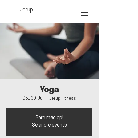
Jerup
Yoga
Do., 30. Juli
  |  
Jerup Fitness
Bare mød op!
Se andre events