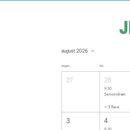
J
august 2026
man.
tir.
27
28
9:30
Senioridræt
+ 3 flere
3
4
9:30