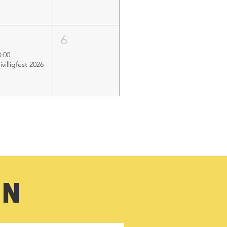
5
6
3:00
ivilligfest 2026
EN