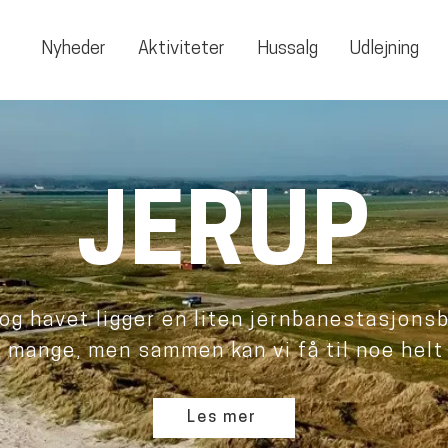
Nyheder
Aktiviteter
Hussalg
Udlejning
JERUP
og havet ligger en liten jernbanestasjonsb
e mange, men sammen kan vi få til noe helt
Les mer