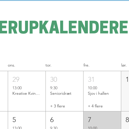
ERUPKALENDER
ons.
tor.
fre.
lør.
29
30
31
13:00
9:30
10:00
Kreative Kvinder
Senioridræt
Sjov i hallen
+ 3 flere
+ 4 flere
5
6
7
13:00
9:30
10:00