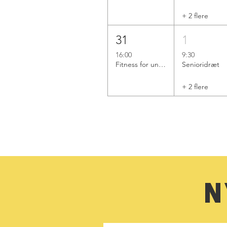
+ 2 flere
31
1
16:00
9:30
Fitness for unge
Senioridræt
+ 2 flere
N