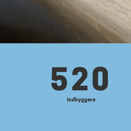
520
Indbyggere