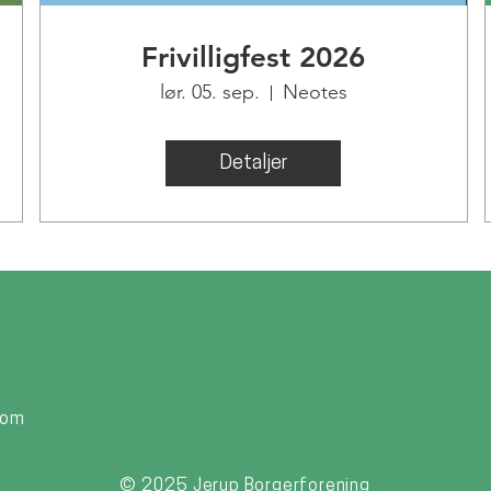
Frivilligfest 2026
lør. 05. sep.
Neotes
Detaljer
com
© 2025 Jerup Borgerforening