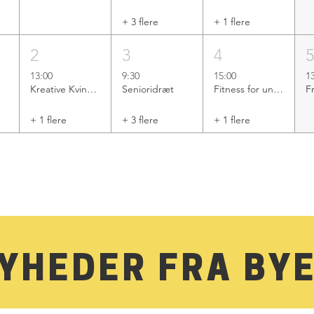
+ 3 flere
+ 1 flere
2
3
4
13:00
9:30
15:00
1
Kreative Kvinder
Senioridræt
Fitness for unge
Fr
+ 1 flere
+ 3 flere
+ 1 flere
YHEDER FRA BY