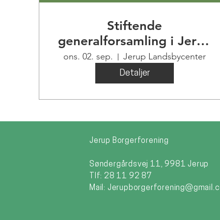
Stiftende
generalforsamling i Jerup
Landsbycenter
ons. 02. sep.
Jerup Landsbycenter
Detaljer
Jerup Borgerforening
Søndergårdsvej 11, 9981 Jerup
Tlf: 28 11 92 87
Mail:
Jerupborgerforening@gmail.