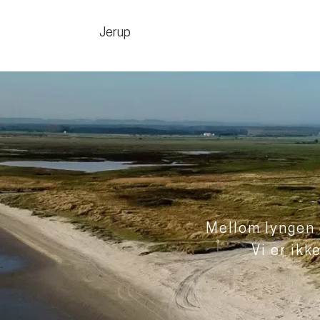
Jerup
Mellom lyngen 
Vi er ikk