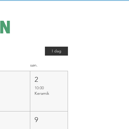
EN
I dag
søn.
1
2
10:00
Keramik
8
9