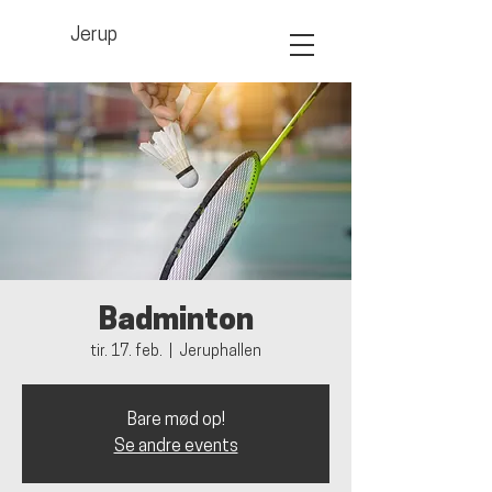
Jerup
Badminton
tir. 17. feb.
  |  
Jeruphallen
Bare mød op!
Se andre events