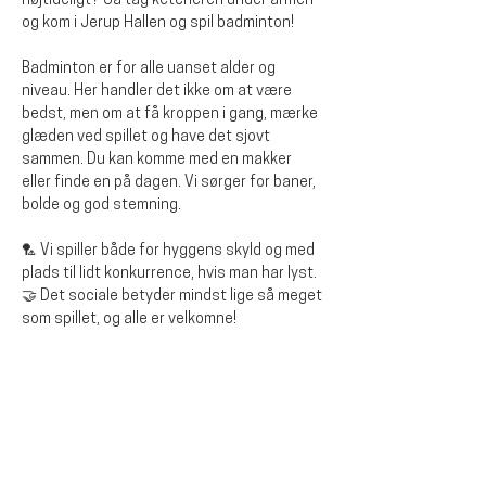
højtideligt? Så tag ketcheren under armen 
og kom i Jerup Hallen og spil badminton!
Badminton er for alle uanset alder og 
niveau. Her handler det ikke om at være 
bedst, men om at få kroppen i gang, mærke 
glæden ved spillet og have det sjovt 
sammen. Du kan komme med en makker 
eller finde en på dagen. Vi sørger for baner, 
bolde og god stemning.
🏸 Vi spiller både for hyggens skyld og med 
plads til lidt konkurrence, hvis man har lyst.
🤝 Det sociale betyder mindst lige så meget 
som spillet, og alle er velkomne!
Del dette arrangementet