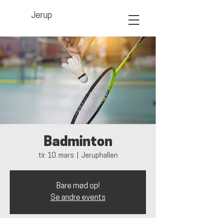
Jerup
Badminton
tir. 10. mars
  |  
Jeruphallen
Bare mød op!
Se andre events