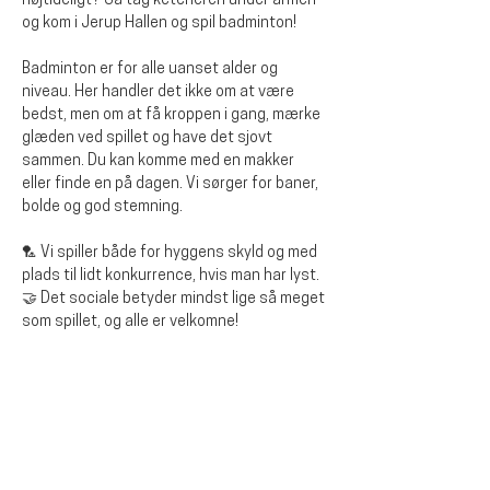
højtideligt? Så tag ketcheren under armen 
og kom i Jerup Hallen og spil badminton!
Badminton er for alle uanset alder og 
niveau. Her handler det ikke om at være 
bedst, men om at få kroppen i gang, mærke 
glæden ved spillet og have det sjovt 
sammen. Du kan komme med en makker 
eller finde en på dagen. Vi sørger for baner, 
bolde og god stemning.
🏸 Vi spiller både for hyggens skyld og med 
plads til lidt konkurrence, hvis man har lyst.
🤝 Det sociale betyder mindst lige så meget 
som spillet, og alle er velkomne!
Del dette arrangementet