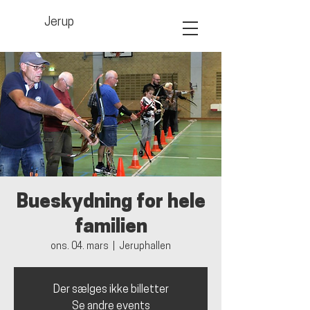
Jerup
Bueskydning for hele
familien
ons. 04. mars
  |  
Jeruphallen
Der sælges ikke billetter
Se andre events