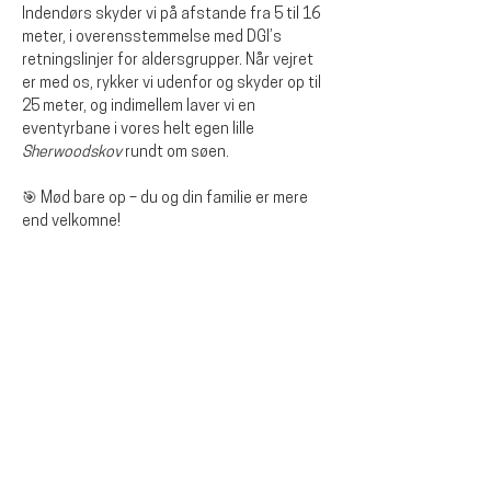
Indendørs skyder vi på afstande fra 5 til 16 
meter, i overensstemmelse med DGI’s 
retningslinjer for aldersgrupper. Når vejret 
er med os, rykker vi udenfor og skyder op til 
25 meter, og indimellem laver vi en 
eventyrbane i vores helt egen lille 
Sherwoodskov
 rundt om søen.
🎯 Mød bare op – du og din familie er mere 
end velkomne!
Del dette arrangementet