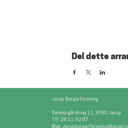
Del dette arr
Jerup Borgerforening
Søndergårdsvej 11, 9981 Jerup
Tlf: 28 11 92 87
Mail:
Jerupborgerforening@gmail.