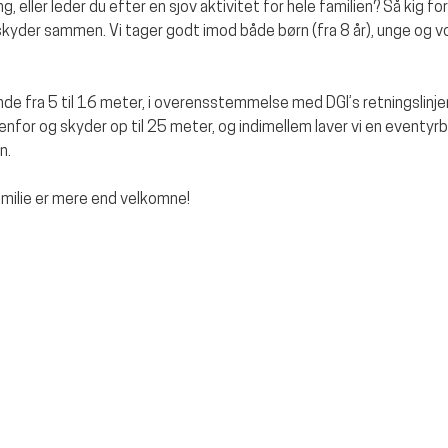
, eller leder du efter en sjov aktivitet for hele familien? Så kig fo
yder sammen. Vi tager godt imod både børn (fra 8 år), unge og 
de fra 5 til 16 meter, i overensstemmelse med DGI’s retningslinjer
enfor og skyder op til 25 meter, og indimellem laver vi en eventyrban
n.
amilie er mere end velkomne!