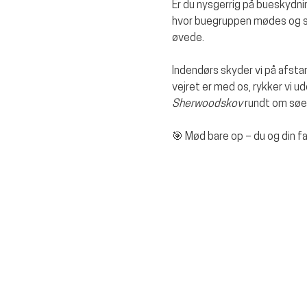
Er du nysgerrig på bueskydning
hvor buegruppen mødes og sk
øvede.
Indendørs skyder vi på afstan
vejret er med os, rykker vi ud
Sherwoodskov
 rundt om søe
🎯 Mød bare op – du og din f