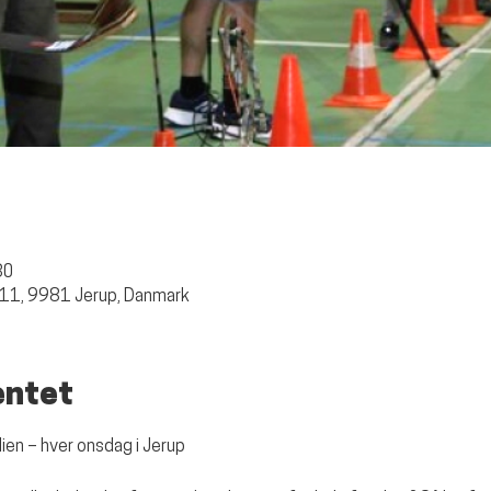
30
 11, 9981 Jerup, Danmark
entet
ien – hver onsdag i Jerup