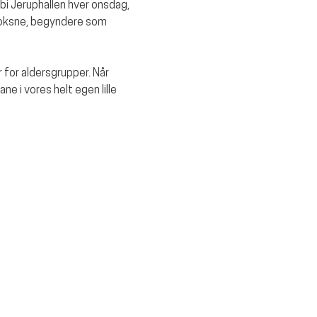
rbi Jeruphallen hver onsdag, 
voksne, begyndere som 
 for aldersgrupper. Når 
e i vores helt egen lille 