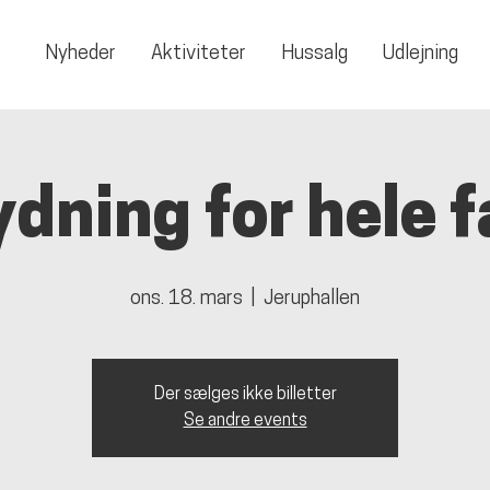
Nyheder
Aktiviteter
Hussalg
Udlejning
dning for hele f
ons. 18. mars
  |  
Jeruphallen
Der sælges ikke billetter
Se andre events