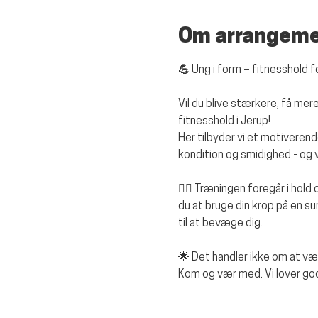
Om arrangem
💪 Ung i form – fitnesshold 
Vil du blive stærkere, få m
fitnesshold i Jerup!
Her tilbyder vi et motiverend
kondition og smidighed - og vi
🏋️‍♂️ Træningen foregår i hold
du at bruge din krop på en s
til at bevæge dig.
🌟 Det handler ikke om at v
Kom og vær med. Vi lover god