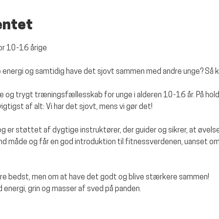
entet
for 10-16 årige
ere energi og samtidig have det sjovt sammen med andre unge? Så 
e og trygt træningsfællesskab for unge i alderen 10-16 år. På hold
gtigst af alt: Vi har det sjovt, mens vi gør det!
 og er støttet af dygtige instruktører, der guider og sikrer, at øvelse
und måde og får en god introduktion til fitnessverdenen, uanset om
ære bedst, men om at have det godt og blive stærkere sammen!
 energi, grin og masser af sved på panden.