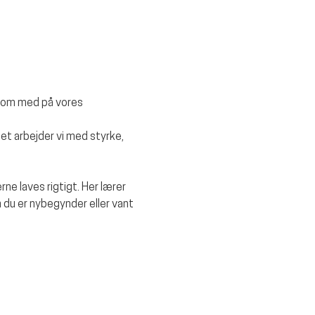
kom med på vores 
et arbejder vi med styrke, 
rne laves rigtigt. Her lærer 
 du er nybegynder eller vant 