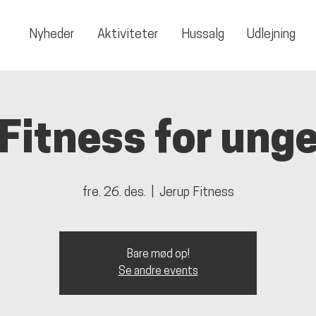
Nyheder
Aktiviteter
Hussalg
Udlejning
Fitness for ung
fre. 26. des.
  |  
Jerup Fitness
Bare mød op!
Se andre events