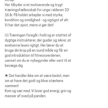
Jerup!
Her tilbyder vi et motiverende og trygt 
træningsfællesskab for unge i alderen 10-
16 år. På holdet arbejder vi med styrke, 
kondition og smidighed - og vigtigst af alt: 
Vi har det sjovt, mens vi gør det!
🏋️‍♂️ Træningen foregår i hold og er støttet af 
dygtige instruktører, der guider og sikrer, at 
øvelserne laves rigtigt. Her lærer du at 
bruge din krop på en sund måde og får en 
god introduktion til fitnessverdenen, 
uanset om du er nybegynder eller vant til at 
bevæge dig.
🌟 Det handler ikke om at være bedst, men 
om at have det godt og blive stærkere 
sammen!
Kom og vær med. Vi lover god energi, grin og 
masser af sved på panden.