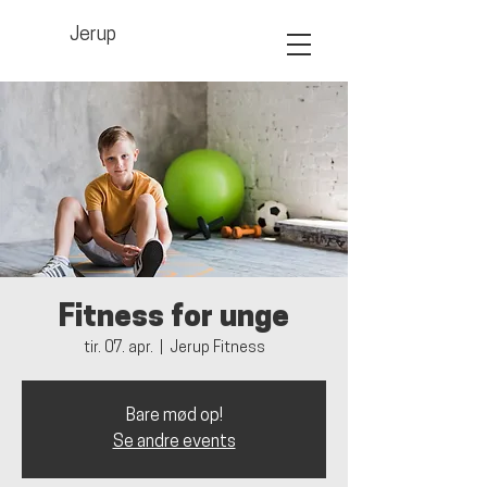
Jerup
Fitness for unge
tir. 07. apr.
  |  
Jerup Fitness
Bare mød op!
Se andre events