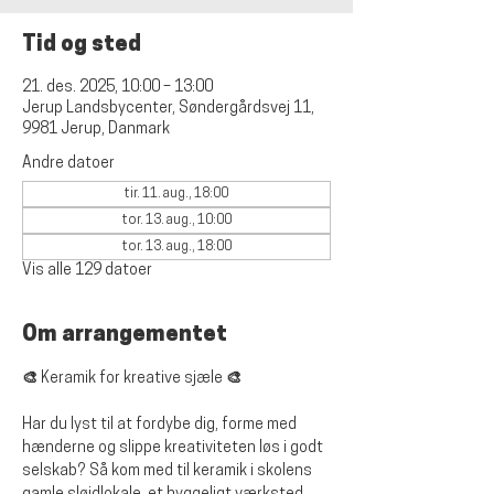
Tid og sted
21. des. 2025, 10:00 – 13:00
Jerup Landsbycenter, Søndergårdsvej 11,
9981 Jerup, Danmark
Andre datoer
tir. 11. aug., 18:00
tor. 13. aug., 10:00
tor. 13. aug., 18:00
Vis alle 129 datoer
Om arrangementet
🎨 Keramik for kreative sjæle 🎨
Har du lyst til at fordybe dig, forme med 
hænderne og slippe kreativiteten løs i godt 
selskab? Så kom med til keramik i skolens 