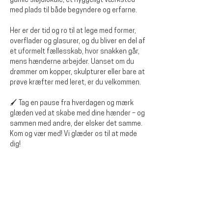
gamle sløjdlokale, et hyggeligt værksted 
med plads til både begyndere og erfarne.
Her er der tid og ro til at lege med former, 
overflader og glasurer, og du bliver en del af 
et uformelt fællesskab, hvor snakken går, 
mens hænderne arbejder. Uanset om du 
drømmer om kopper, skulpturer eller bare at 
prøve kræfter med leret, er du velkommen.
🖌️ Tag en pause fra hverdagen og mærk 
glæden ved at skabe med dine hænder – og 
sammen med andre, der elsker det samme.
Kom og vær med! Vi glæder os til at møde 
dig!
Del dette arrangementet