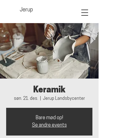
Jerup
Keramik
søn. 21. des.
  |  
Jerup Landsbycenter
Bare mød op!
Se andre events