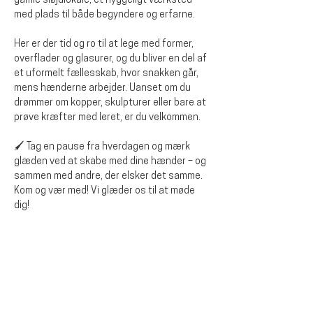
gamle sløjdlokale, et hyggeligt værksted 
med plads til både begyndere og erfarne.
Her er der tid og ro til at lege med former, 
overflader og glasurer, og du bliver en del af 
et uformelt fællesskab, hvor snakken går, 
mens hænderne arbejder. Uanset om du 
drømmer om kopper, skulpturer eller bare at 
prøve kræfter med leret, er du velkommen.
🖌️ Tag en pause fra hverdagen og mærk 
glæden ved at skabe med dine hænder – og 
sammen med andre, der elsker det samme.
Kom og vær med! Vi glæder os til at møde 
dig!
Del dette arrangementet