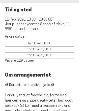
Tid og sted
12. feb. 2026, 10:00 – 13:00 CET
Jerup Landsbycenter, Søndergårdsvej 11,
9981 Jerup, Danmark
Andre datoer
tir. 11. aug., 18:00
tor. 13. aug., 10:00
tor. 13. aug., 18:00
Vis alle 129 datoer
Om arrangementet
🎨 Keramik for kreative sjæle 🎨
Har du lyst til at fordybe dig, forme med 
hænderne og slippe kreativiteten løs i godt 
selskab? Så kom med til keramik i skolens 