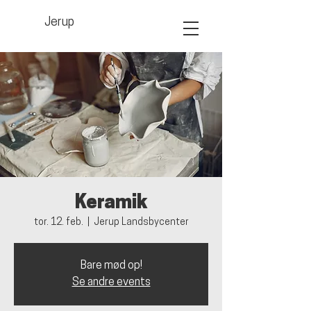
Jerup
Keramik
tor. 12. feb.
  |  
Jerup Landsbycenter
Bare mød op!
Se andre events