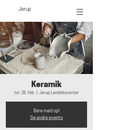
Jerup
Keramik
tor. 26. feb.
  |  
Jerup Landsbycenter
Bare mød op!
Se andre events