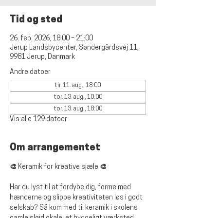
Tid og sted
26. feb. 2026, 18:00 – 21:00
Jerup Landsbycenter, Søndergårdsvej 11,
9981 Jerup, Danmark
Andre datoer
tir. 11. aug., 18:00
tor. 13. aug., 10:00
tor. 13. aug., 18:00
Vis alle 129 datoer
Om arrangementet
🎨 Keramik for kreative sjæle 🎨
Har du lyst til at fordybe dig, forme med 
hænderne og slippe kreativiteten løs i godt 
selskab? Så kom med til keramik i skolens 