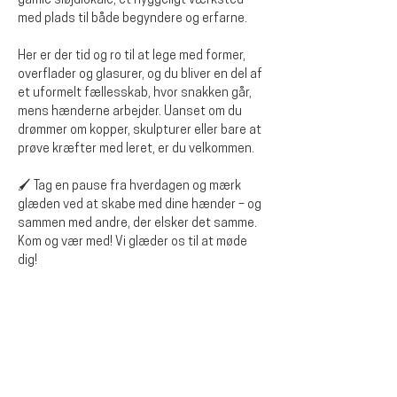
gamle sløjdlokale, et hyggeligt værksted 
med plads til både begyndere og erfarne.
Her er der tid og ro til at lege med former, 
overflader og glasurer, og du bliver en del af 
et uformelt fællesskab, hvor snakken går, 
mens hænderne arbejder. Uanset om du 
drømmer om kopper, skulpturer eller bare at 
prøve kræfter med leret, er du velkommen.
🖌️ Tag en pause fra hverdagen og mærk 
glæden ved at skabe med dine hænder – og 
sammen med andre, der elsker det samme.
Kom og vær med! Vi glæder os til at møde 
dig!
Del dette arrangementet