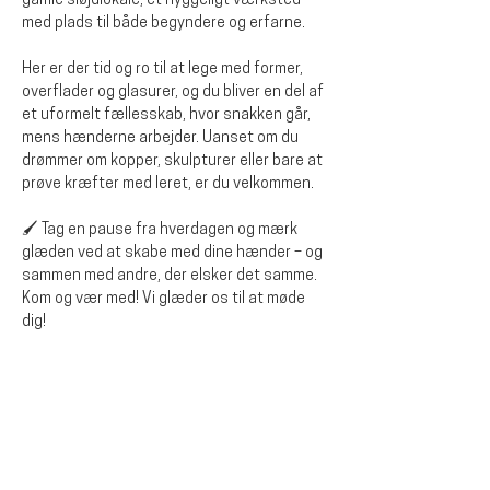
gamle sløjdlokale, et hyggeligt værksted 
med plads til både begyndere og erfarne.
Her er der tid og ro til at lege med former, 
overflader og glasurer, og du bliver en del af 
et uformelt fællesskab, hvor snakken går, 
mens hænderne arbejder. Uanset om du 
drømmer om kopper, skulpturer eller bare at 
prøve kræfter med leret, er du velkommen.
🖌️ Tag en pause fra hverdagen og mærk 
glæden ved at skabe med dine hænder – og 
sammen med andre, der elsker det samme.
Kom og vær med! Vi glæder os til at møde 
dig!
Del dette arrangementet