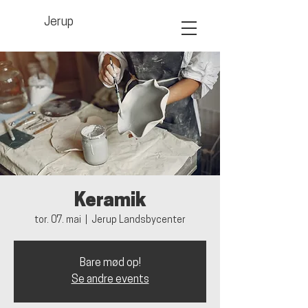
Jerup
Keramik
tor. 07. mai
  |  
Jerup Landsbycenter
Bare mød op!
Se andre events