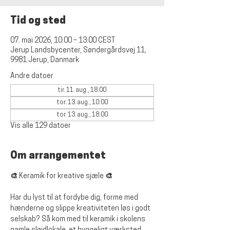
Tid og sted
07. mai 2026, 10:00 – 13:00 CEST
Jerup Landsbycenter, Søndergårdsvej 11,
9981 Jerup, Danmark
Andre datoer
tir. 11. aug., 18:00
tor. 13. aug., 10:00
tor. 13. aug., 18:00
Vis alle 129 datoer
Om arrangementet
🎨 Keramik for kreative sjæle 🎨
Har du lyst til at fordybe dig, forme med 
hænderne og slippe kreativiteten løs i godt 
selskab? Så kom med til keramik i skolens 