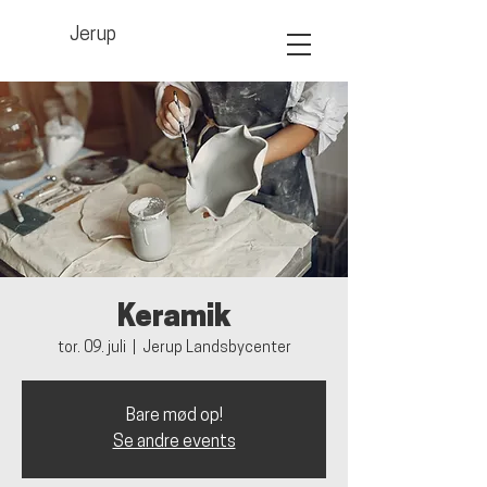
Jerup
Keramik
tor. 09. juli
  |  
Jerup Landsbycenter
Bare mød op!
Se andre events