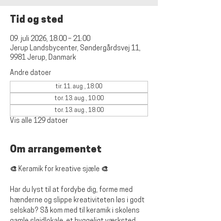
Tid og sted
09. juli 2026, 18:00 – 21:00
Jerup Landsbycenter, Søndergårdsvej 11,
9981 Jerup, Danmark
Andre datoer
tir. 11. aug., 18:00
tor. 13. aug., 10:00
tor. 13. aug., 18:00
Vis alle 129 datoer
Om arrangementet
🎨 Keramik for kreative sjæle 🎨
Har du lyst til at fordybe dig, forme med 
hænderne og slippe kreativiteten løs i godt 
selskab? Så kom med til keramik i skolens 