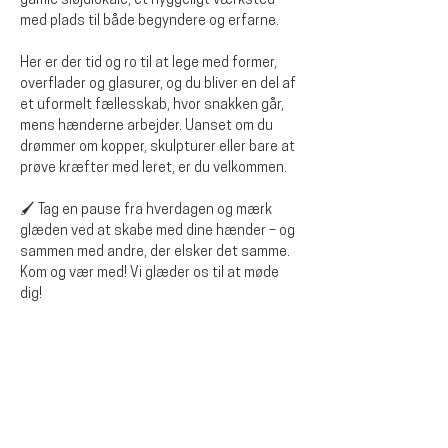
gamle sløjdlokale, et hyggeligt værksted 
med plads til både begyndere og erfarne.
Her er der tid og ro til at lege med former, 
overflader og glasurer, og du bliver en del af 
et uformelt fællesskab, hvor snakken går, 
mens hænderne arbejder. Uanset om du 
drømmer om kopper, skulpturer eller bare at 
prøve kræfter med leret, er du velkommen.
🖌️ Tag en pause fra hverdagen og mærk 
glæden ved at skabe med dine hænder – og 
sammen med andre, der elsker det samme.
Kom og vær med! Vi glæder os til at møde 
dig!
Del dette arrangementet