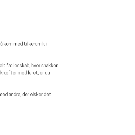
å kom med til keramik i 
rmelt fællesskab, hvor snakken 
kræfter med leret, er du 
d andre, der elsker det 