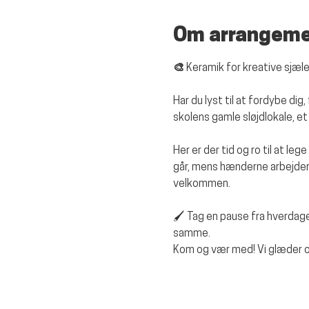
Om arrangem
🎨 Keramik for kreative sjæle
Har du lyst til at fordybe di
skolens gamle sløjdlokale, e
Her er der tid og ro til at le
går, mens hænderne arbejder.
velkommen.
🖌️ Tag en pause fra hverda
samme.
Kom og vær med! Vi glæder os