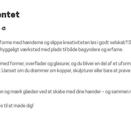
entet
 🎨
g, forme med hænderne og slippe kreativiteten løs i godt selskab? S
t hyggeligt værksted med plads til både begyndere og erfarne.
ge med former, overflader og glasurer, og du bliver en del af et ufo
 Uanset om du drømmer om kopper, skulpturer eller bare at prøve 
gen og mærk glæden ved at skabe med dine hænder – og sammen me
 til at møde dig!