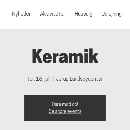
Nyheder
Aktiviteter
Hussalg
Udlejning
Keramik
tor. 16. juli
  |  
Jerup Landsbycenter
Bare mød op!
Se andre events