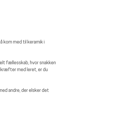
å kom med til keramik i 
rmelt fællesskab, hvor snakken 
kræfter med leret, er du 
d andre, der elsker det 