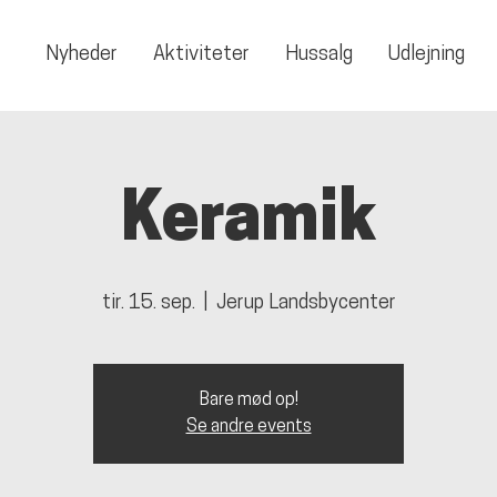
Nyheder
Aktiviteter
Hussalg
Udlejning
Keramik
tir. 15. sep.
  |  
Jerup Landsbycenter
Bare mød op!
Se andre events