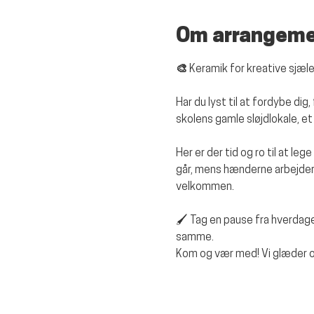
Om arrangem
🎨 Keramik for kreative sjæle
Har du lyst til at fordybe di
skolens gamle sløjdlokale, e
Her er der tid og ro til at le
går, mens hænderne arbejder.
velkommen.
🖌️ Tag en pause fra hverda
samme.
Kom og vær med! Vi glæder os