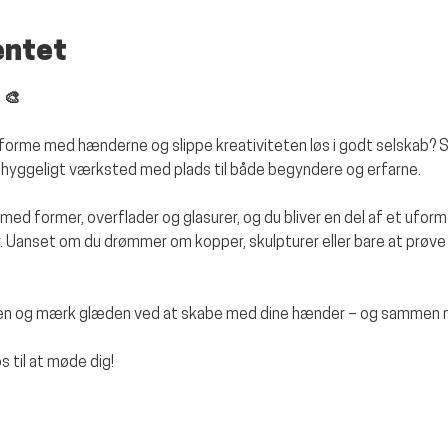
entet
 🎨
g, forme med hænderne og slippe kreativiteten løs i godt selskab? S
t hyggeligt værksted med plads til både begyndere og erfarne.
ge med former, overflader og glasurer, og du bliver en del af et ufo
 Uanset om du drømmer om kopper, skulpturer eller bare at prøve 
gen og mærk glæden ved at skabe med dine hænder – og sammen me
 til at møde dig!