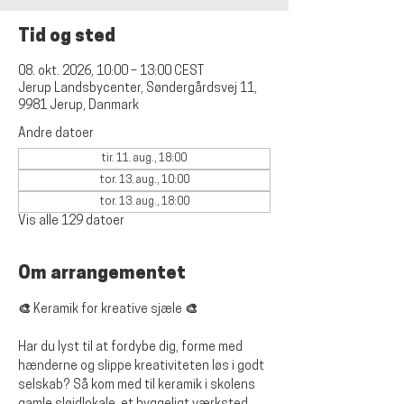
Tid og sted
08. okt. 2026, 10:00 – 13:00 CEST
Jerup Landsbycenter, Søndergårdsvej 11,
9981 Jerup, Danmark
Andre datoer
tir. 11. aug., 18:00
tor. 13. aug., 10:00
tor. 13. aug., 18:00
Vis alle 129 datoer
Om arrangementet
🎨 Keramik for kreative sjæle 🎨
Har du lyst til at fordybe dig, forme med 
hænderne og slippe kreativiteten løs i godt 
selskab? Så kom med til keramik i skolens 