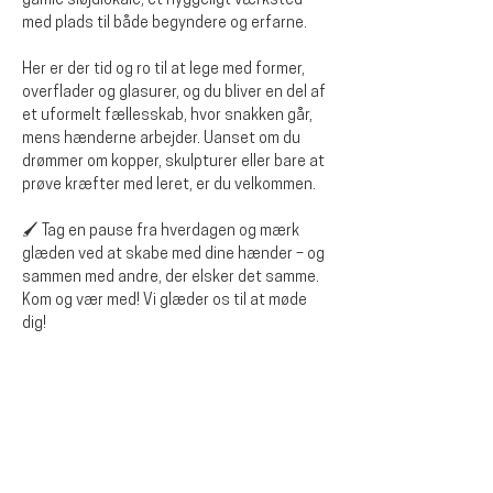
gamle sløjdlokale, et hyggeligt værksted 
med plads til både begyndere og erfarne.
Her er der tid og ro til at lege med former, 
overflader og glasurer, og du bliver en del af 
et uformelt fællesskab, hvor snakken går, 
mens hænderne arbejder. Uanset om du 
drømmer om kopper, skulpturer eller bare at 
prøve kræfter med leret, er du velkommen.
🖌️ Tag en pause fra hverdagen og mærk 
glæden ved at skabe med dine hænder – og 
sammen med andre, der elsker det samme.
Kom og vær med! Vi glæder os til at møde 
dig!
Del dette arrangementet