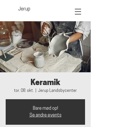
Jerup
Keramik
tor. 08. okt.
  |  
Jerup Landsbycenter
Bare mød op!
Se andre events