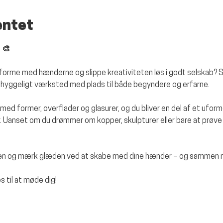
entet
 🎨
g, forme med hænderne og slippe kreativiteten løs i godt selskab? S
t hyggeligt værksted med plads til både begyndere og erfarne.
ge med former, overflader og glasurer, og du bliver en del af et ufo
 Uanset om du drømmer om kopper, skulpturer eller bare at prøve 
gen og mærk glæden ved at skabe med dine hænder – og sammen me
 til at møde dig!