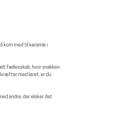
å kom med til keramik i 
rmelt fællesskab, hvor snakken 
kræfter med leret, er du 
d andre, der elsker det 