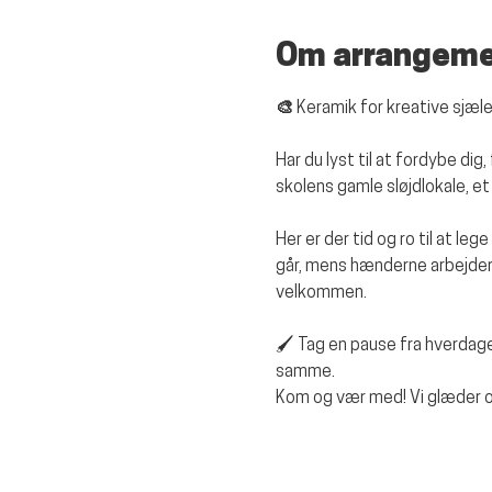
Om arrangem
🎨 Keramik for kreative sjæle
Har du lyst til at fordybe di
skolens gamle sløjdlokale, e
Her er der tid og ro til at le
går, mens hænderne arbejder.
velkommen.
🖌️ Tag en pause fra hverda
samme.
Kom og vær med! Vi glæder os