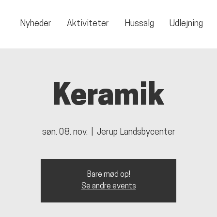
Nyheder
Aktiviteter
Hussalg
Udlejning
Keramik
søn. 08. nov.
  |  
Jerup Landsbycenter
Bare mød op!
Se andre events