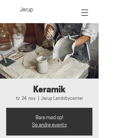
Jerup
Keramik
tir. 24. nov.
  |  
Jerup Landsbycenter
Bare mød op!
Se andre events