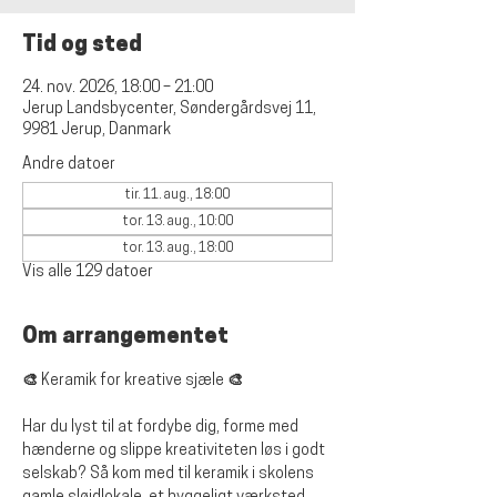
Tid og sted
24. nov. 2026, 18:00 – 21:00
Jerup Landsbycenter, Søndergårdsvej 11,
9981 Jerup, Danmark
Andre datoer
tir. 11. aug., 18:00
tor. 13. aug., 10:00
tor. 13. aug., 18:00
Vis alle 129 datoer
Om arrangementet
🎨 Keramik for kreative sjæle 🎨
Har du lyst til at fordybe dig, forme med 
hænderne og slippe kreativiteten løs i godt 
selskab? Så kom med til keramik i skolens 