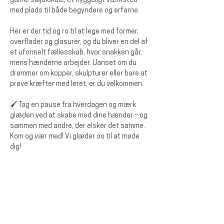
gamle sløjdlokale, et hyggeligt værksted 
med plads til både begyndere og erfarne.
Her er der tid og ro til at lege med former, 
overflader og glasurer, og du bliver en del af 
et uformelt fællesskab, hvor snakken går, 
mens hænderne arbejder. Uanset om du 
drømmer om kopper, skulpturer eller bare at 
prøve kræfter med leret, er du velkommen.
🖌️ Tag en pause fra hverdagen og mærk 
glæden ved at skabe med dine hænder – og 
sammen med andre, der elsker det samme.
Kom og vær med! Vi glæder os til at møde 
dig!
Del dette arrangementet