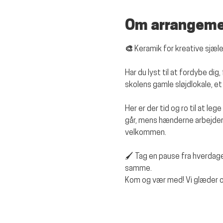
Om arrangem
🎨 Keramik for kreative sjæle
Har du lyst til at fordybe di
skolens gamle sløjdlokale, e
Her er der tid og ro til at le
går, mens hænderne arbejder.
velkommen.
🖌️ Tag en pause fra hverda
samme.
Kom og vær med! Vi glæder os