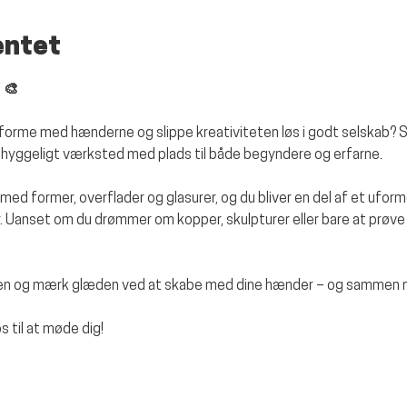
entet
 🎨
g, forme med hænderne og slippe kreativiteten løs i godt selskab? S
t hyggeligt værksted med plads til både begyndere og erfarne.
ge med former, overflader og glasurer, og du bliver en del af et ufo
 Uanset om du drømmer om kopper, skulpturer eller bare at prøve 
gen og mærk glæden ved at skabe med dine hænder – og sammen me
 til at møde dig!