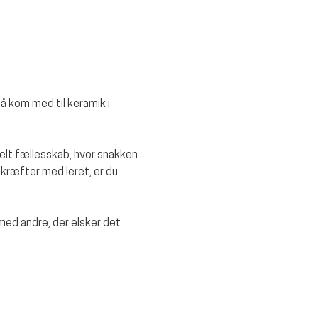
å kom med til keramik i 
rmelt fællesskab, hvor snakken 
kræfter med leret, er du 
d andre, der elsker det 