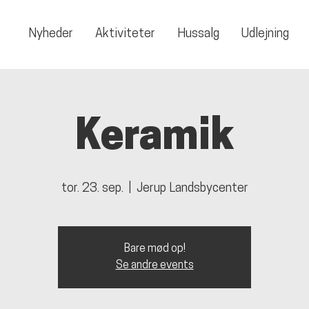
Nyheder
Aktiviteter
Hussalg
Udlejning
Keramik
tor. 23. sep.
  |  
Jerup Landsbycenter
Bare mød op!
Se andre events