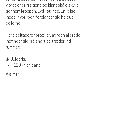
vibrationer fra gong og klangskåle skylle 
gennem kroppen. Lyd i stilhed. En rejse 
indad, hvor roen forplanter sig helt ud i 
cellerne.
Flere deltagere fortæller, at roen allerede 
indfinder sig, så snart de træder ind i 
rummet.
🎄 
Julepris:
120 kr. pr. gang
Vis mer
Del dette arrangementet