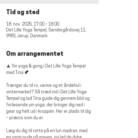
Tid og sted
18. nov. 2025, 17:00 – 18:00
Det Lille Yoga Tempel, Søndergårdsvej 11,
9981 Jerup, Danmark
Om arrangementet
🧘 Yin yoga & gong i Det Lille Yoga Tempel 
med Tina 🍂
Trænger du til ro, varme og et åndehul i 
vintermørket? Så træd ind i Det Lille Yoga 
Tempel og lad Tina guide dig gennem blid og 
forløsende yin yoga, der bringer dig ned i 
gear og helt ud i kroppen. Her er plads til dig 
– præcis som du er.
Læg du dig til rette på en lun madras, med 
en varm pude på maven, og lad de dybe 