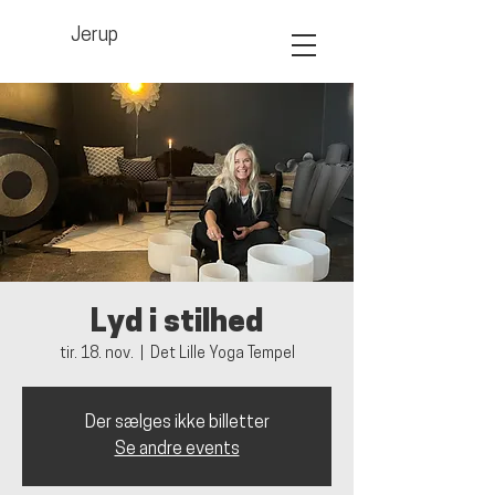
Jerup
Lyd i stilhed
tir. 18. nov.
  |  
Det Lille Yoga Tempel
Der sælges ikke billetter
Se andre events