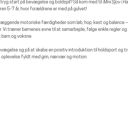
og tryg start på bevægelse og boldspil? Så kom med til 
Mini Sjov i Ha
eren 5-7 år, hvor forældrene er med på gulvet!
dlæggende motoriske færdigheder som løb, hop, kast og balance –
Vi træner børnenes evne til at samarbejde, følge enkle regler og b
 børn og voksne.
ægelse og på at skabe en positiv introduktion til holdsport og t
es oplevelse fyldt med grin, nærvær og motion.