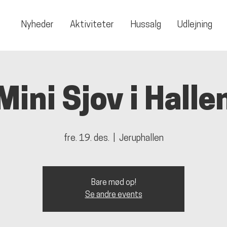
Nyheder
Aktiviteter
Hussalg
Udlejning
Mini Sjov i Halle
fre. 19. des.
  |  
Jeruphallen
Bare mød op!
Se andre events