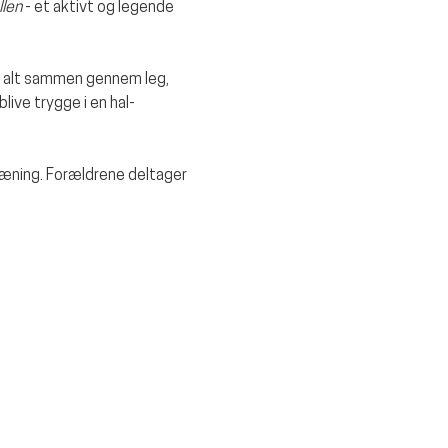
llen
 - et aktivt og legende 
 alt sammen gennem leg, 
live trygge i en hal-
ræning. Forældrene deltager 