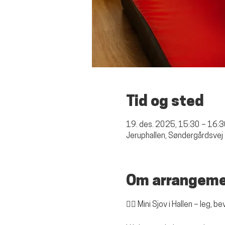
Tid og sted
19. des. 2025, 15:30 – 16:
Jeruphallen, Søndergårdsvej
Om arrangem
🤸‍♀️ Mini Sjov i Hallen – leg