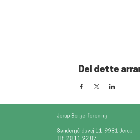
Del dette arr
Jerup Borgerforening
Søndergårdsvej 11, 9981 Jerup
Tlf: 28 11 92 87