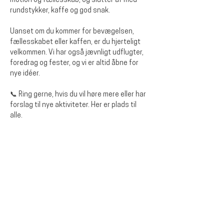
motion og fællesskab, og slutter af med 
rundstykker, kaffe og god snak. 
Uanset om du kommer for bevægelsen, 
fællesskabet eller kaffen, er du hjerteligt 
velkommen. Vi har også jævnligt udflugter, 
foredrag og fester, og vi er altid åbne for 
nye idéer.
📞 Ring gerne, hvis du vil høre mere eller har 
forslag til nye aktiviteter. Her er plads til 
alle.
Del dette arrangementet