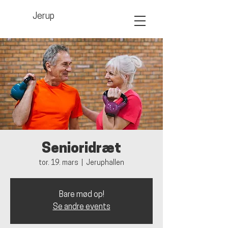
Jerup
Senioridræt
tor. 19. mars
  |  
Jeruphallen
Bare mød op!
Se andre events