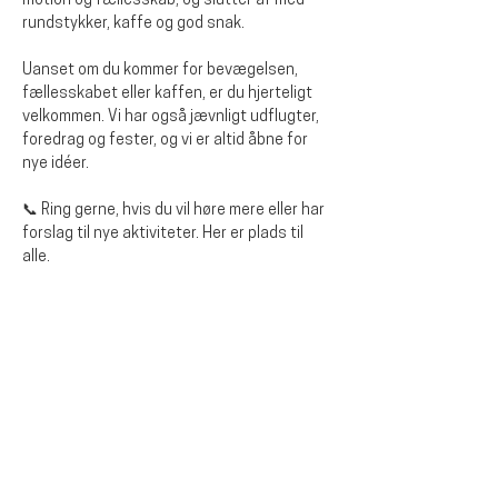
motion og fællesskab, og slutter af med 
rundstykker, kaffe og god snak. 
Uanset om du kommer for bevægelsen, 
fællesskabet eller kaffen, er du hjerteligt 
velkommen. Vi har også jævnligt udflugter, 
foredrag og fester, og vi er altid åbne for 
nye idéer.
📞 Ring gerne, hvis du vil høre mere eller har 
forslag til nye aktiviteter. Her er plads til 
alle.
Del dette arrangementet