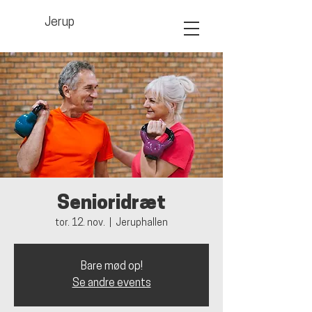
Jerup
Senioridræt
tor. 12. nov.
  |  
Jeruphallen
Bare mød op!
Se andre events