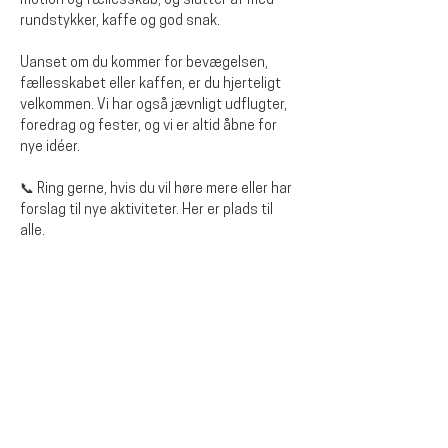
motion og fællesskab, og slutter af med 
rundstykker, kaffe og god snak. 
Uanset om du kommer for bevægelsen, 
fællesskabet eller kaffen, er du hjerteligt 
velkommen. Vi har også jævnligt udflugter, 
foredrag og fester, og vi er altid åbne for 
nye idéer.
📞 Ring gerne, hvis du vil høre mere eller har 
forslag til nye aktiviteter. Her er plads til 
alle.
Del dette arrangementet